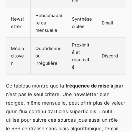
die
Hebdomadai
Newsl
Synthèse
re ou
Email
etter
ciblée
mensuelle
Proximit
Média
Quotidienne
é et
citoye
ou
Discord
réactivit
n
irrégulière
é
Ce tableau montre que la
fréquence de mise à jour
n’est pas le seul critère. Une newsletter bien
rédigée, même mensuelle, peut offrir plus de valeur
qu’un flux continu d’articles superficiels. L’outil
utilisé pour suivre ces sources joue aussi un rôle :
le RSS centralise sans biais algorithmique, l’email