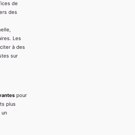
fices de
vers des
elle,
ires. Les
citer à des
stes sur
vantes
pour
ts plus
e un