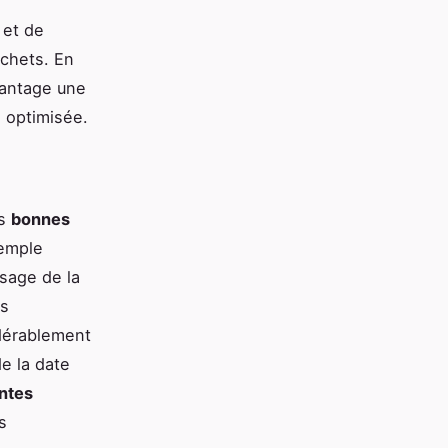
 et de
échets. En
vantage une
n optimisée.
es
bonnes
xemple
sage de la
es
sidérablement
e la date
antes
s