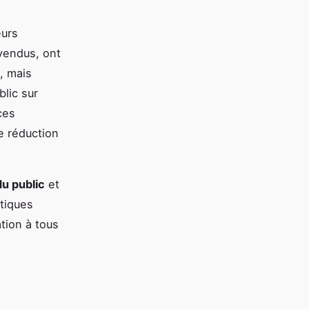
eurs
nvendus, ont
, mais
lic sur
ces
ne réduction
u public
et
tiques
ation à tous