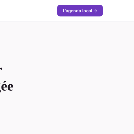
L'agenda local →
r
ée