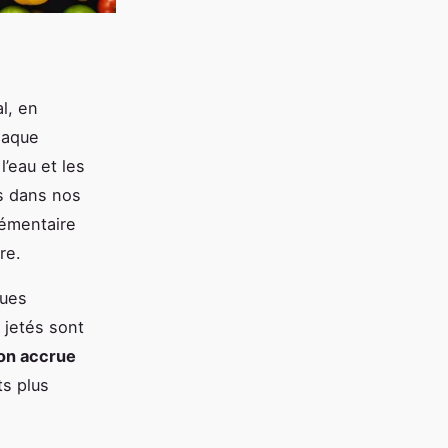
l, en
haque
l’eau et les
is dans nos
lémentaire
re.
ques
 jetés sont
ion accrue
s plus