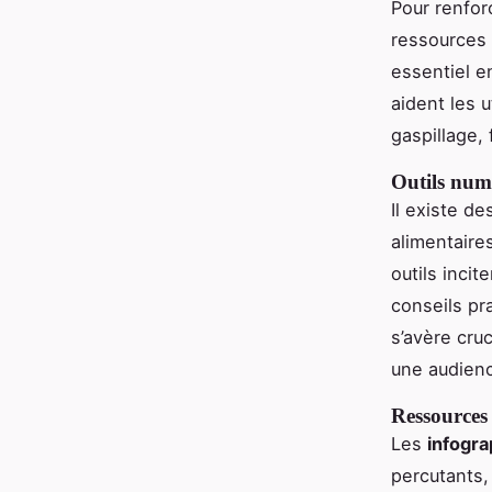
Pour renforc
ressources 
essentiel e
aident les u
gaspillage, 
Outils numé
Il existe d
alimentaire
outils inci
conseils pra
s’avère cruc
une audien
Ressources
Les
infogra
percutants,