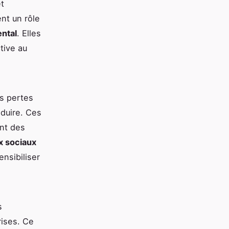
et
nt un rôle
ntal
. Elles
ctive au
os pertes
éduire. Ces
ant des
x sociaux
ensibiliser
s
rises. Ce