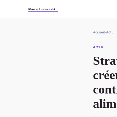
Accueil
›
Actu
ACTU
Stra
crée
cont
alim