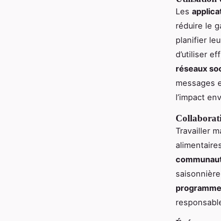
Les
applica
réduire le 
planifier l
d’utiliser 
réseaux so
messages en
l’impact en
Collaborati
Travailler 
alimentaire
communaut
saisonnièr
programmes 
responsabl