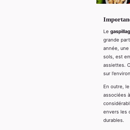
Importanc
Le
gaspilla
grande part
année, une 
sols, est e
assiettes. 
sur l’envir
En outre, l
associées à
considérabl
envers les 
durables.