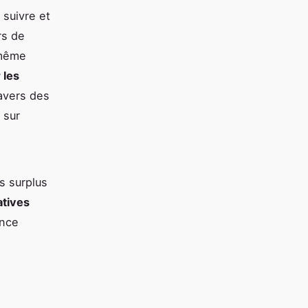
 suivre et
rs de
 même
 les
ravers des
 sur
s surplus
iatives
ence