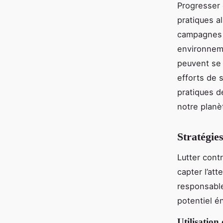
Progresser 
pratiques a
campagnes i
environneme
peuvent se 
efforts de 
pratiques d
notre planè
Stratégie
Lutter cont
capter l’at
responsable
potentiel é
Utilisation