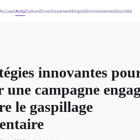
Accueil
Actu
Culture
Divertissement
Emploi
Environnement
Société
tégies innovantes pou
r une campagne engag
re le gaspillage
entaire