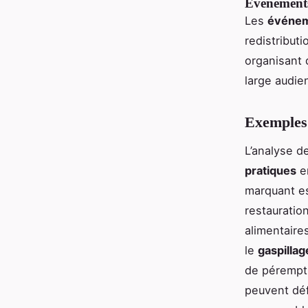
Événement
Les
événem
redistribut
organisant 
large audie
Exemples
L’analyse 
pratiques
en
marquant es
restauratio
alimentaires
le
gaspillag
de pérempt
peuvent déf