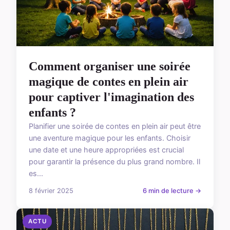
Comment organiser une soirée
magique de contes en plein air
pour captiver l'imagination des
enfants ?
Planifier une soirée de contes en plein air peut être
une aventure magique pour les enfants. Choisir
une date et une heure appropriées est crucial
pour garantir la présence du plus grand nombre. Il
es...
8 février 2025
6 min de lecture →
ACTU