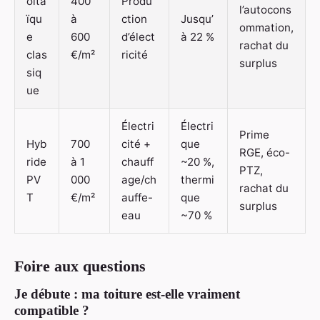
olta
400
Produ
l’autocons
ïqu
à
ction
Jusqu’
ommation,
e
600
d’élect
à 22 %
rachat du
clas
€/m²
ricité
surplus
siq
ue
Électri
Électri
Prime
Hyb
700
cité +
que
RGE, éco-
ride
à 1
chauff
~20 %,
PTZ,
PV
000
age/ch
thermi
rachat du
T
€/m²
auffe-
que
surplus
eau
~70 %
Foire aux questions
Je débute : ma toiture est-elle vraiment
compatible ?