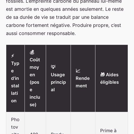
fossiles. L’empreinte carbone du panneau lui-même
est amortie en quelques années seulement. Le reste
de sa durée de vie se traduit par une balance
carbone fortement négative. Produire propre, c’est
aussi consommer responsable.
💰
⚡
Coût
Typ
moy
💡
e
📈
en
Usage
🎁 Aides
d'in
Rende
(pos
princip
éligibles
stal
ment
e
al
lati
inclu
on
se)
Pho
tov
Prime à